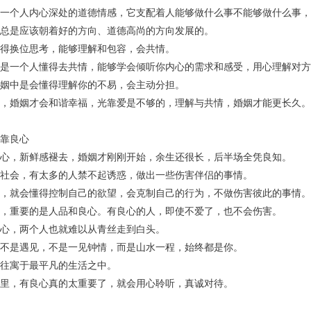
一个人内心深处的道德情感，它支配着人能够做什么事不能够做什么事，
总是应该朝着好的方向、道德高尚的方向发展的。
得换位思考，能够理解和包容，会共情。
是一个人懂得去共情，能够学会倾听你内心的需求和感受，用心理解对方
姻中是会懂得理解你的不易，会主动分担。
，婚姻才会和谐幸福，光靠爱是不够的，理解与共情，婚姻才能更长久。
靠良心
心，新鲜感褪去，婚姻才刚刚开始，余生还很长，后半场全凭良知。
社会，有太多的人禁不起诱惑，做出一些伤害伴侣的事情。
，就会懂得控制自己的欲望，会克制自己的行为，不做伤害彼此的事情。
，重要的是人品和良心。有良心的人，即使不爱了，也不会伤害。
心，两个人也就难以从青丝走到白头。
不是遇见，不是一见钟情，而是山水一程，始终都是你。
往寓于最平凡的生活之中。
里，有良心真的太重要了，就会用心聆听，真诚对待。