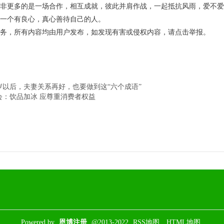
非更多的是一场合作，相互成就，彼此并肩作战，一起抵抗风雨，爱不爱
一个有良心，真心善待自己的人。
务，所有内容均由用户发布，如发现有害或侵权内容，请点击举报。
岁以后，夫妻关系再好，也要做到这“六个成语”
会：饮品加冰 应尊重消费者权益
Powered by
恩博注册
@2013-2022
RSS地图
HTML地图