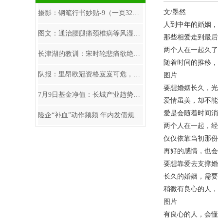
文/墨然
摄影：钢笔行书妙贴-9（一页32字）
人到中年的婚姻，
图文：通治腰腿痛颈椎病等风湿骨病神方
那些相爱走到最后
两个人在一起久了
长津湖的教训：宋时轮悲痛欲绝，张仁初做检查，吴大林差点被枪毙
随着时间的推移，
队报：里昂欧冠资格岌岌可危，内部管理混乱+财政已接近崩盘
图片
要想婚姻长久，光
7月9日基金净值：长城产业趋势混合A最新净值0.6989
爱情虽美，却不能
爱是会随着时间消
险企“补血”动作频频 年内发债规模超450亿元
两个人在一起，经
仅仅依靠当初那份
再好的感情，也会
要想靠爱去支撑婚
长久的婚姻，需要
稍微有良心的人，
图片
有良心的人，会懂