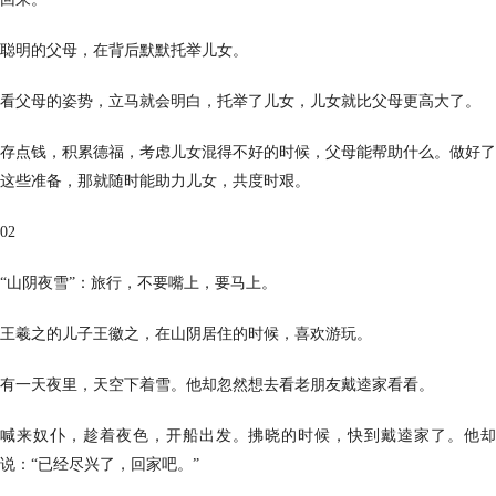
聪明的父母，在背后默默托举儿女。
看父母的姿势，立马就会明白，托举了儿女，儿女就比父母更高大了。
存点钱，积累德福，考虑儿女混得不好的时候，父母能帮助什么。做好了
这些准备，那就随时能助力儿女，共度时艰。
02
“山阴夜雪”：旅行，不要嘴上，要马上。
王羲之的儿子王徽之，在山阴居住的时候，喜欢游玩。
有一天夜里，天空下着雪。他却忽然想去看老朋友戴逵家看看。
喊来奴仆，趁着夜色，开船出发。拂晓的时候，快到戴逵家了。他却
说：“已经尽兴了，回家吧。”