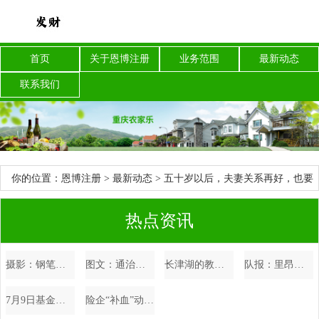
首页
关于恩博注册
业务范围
最新动态
联系我们
你的位置：
恩博注册
>
最新动态
> 五十岁以后，夫妻关系再好，也要
做到这“六个成语”
热点资讯
摄影：钢笔行书妙贴-9（一页32字）
图文：通治腰腿痛颈椎病等风湿骨病神方
长津湖的教训：宋时轮悲痛欲绝，张仁初做检查，吴大林差点被枪毙
队报：里昂欧冠资格岌岌可危，内部管理混乱+财政已接近崩盘
7月9日基金净值：长城产业趋势混合A最新净值0.6989
险企“补血”动作频频 年内发债规模超450亿元