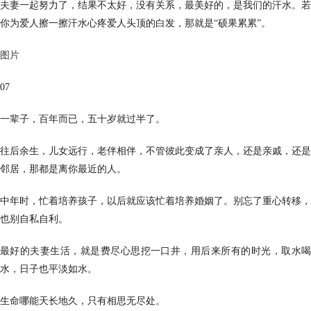
夫妻一起努力了，结果不太好，没有关系，最美好的，是我们的汗水。若
你为爱人擦一擦汗水心疼爱人头顶的白发，那就是“硕果累累”。
图片
07
一辈子，百年而已，五十岁就过半了。
往后余生，儿女远行，老伴相伴，不管彼此变成了亲人，还是亲戚，还是
邻居，那都是离你最近的人。
中年时，忙着培养孩子，以后就应该忙着培养婚姻了。别忘了重心转移，
也别自私自利。
最好的夫妻生活，就是费尽心思挖一口井，用后来所有的时光，取水喝
水，日子也平淡如水。
生命哪能天长地久，只有相思无尽处。