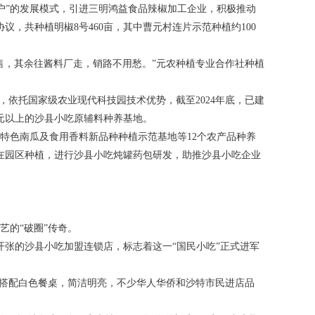
户”的发展模式，引进三明鸿益食品辣椒加工企业，积极推动
，共种植明椒8号460亩，其中曹元村连片示范种植约100
售，其余往酱料厂走，销路不用愁。”元农种植专业合作社种植
，依托国家级农业现代科技园技术优势，截至2024年底，已建
元以上的沙县小吃原辅料种养基地。
特色南瓜及食用香料新品种种植示范基地等12个农产品种养
亩在园区种植，进行沙县小吃炖罐药包研发，助推沙县小吃企业
艺的“破圈”传奇。
开张的沙县小吃加盟连锁店，标志着这一“国民小吃”正式进军
房搭配白色餐桌，简洁明亮，不少华人华侨和沙特市民进店品