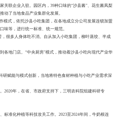
家关联企业入驻。园区内，39种口味的“沙县酱”、花生酱凤梨
力推动了当地食品产业集群化发展。
的运作模式，依托沙县小吃集团，在各地成立分公司发展连锁加盟
口味等，进行统一标准、统一规范。
苦，很多人身体吃不消。自从加入小吃集团，柳叶蒸饺、半成
到各地门店。“中央厨房”模式，推动着沙县小吃向现代产业华
过科研赋能与模式创新，当地将特色食材种植与小吃产业需求深
2020年，在省、市政府支持下，三明农科院组建科研专
准化种植等科技攻关工作。2023至2024年间，牛奶根连