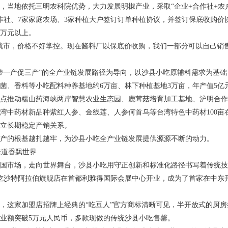
，当地依托三明农科院优势，大力发展明椒产业，采取“企业+合作社+农
作社、7家家庭农场、3家种植大户签订订单种植协议，并签订保底收购价协议
0万元以上。
就市，价格不好掌控。现在酱料厂以保底价收购，我们一部分可以自己销
带一产促三产”的全产业链发展路径为导向，以沙县小吃原辅料需求为基础
菌、香料等小吃配料种养基地约6万亩、林下种植基地3万亩，年产值5亿
点推动糯山药海峡两岸智慧农业生态园、鹿茸菇培育加工基地、沪明合作
湾中药材新品种紫红人参、金线莲、人参何首乌等台湾特色中药材100
立长期稳定产销关系。
产的根基越扎越牢，为沙县小吃全产业链发展提供源源不断的动力。
味道香飘世界
国市场，走向世界舞台，沙县小吃用守正创新和标准化路径书写着传统技
小吃沙特阿拉伯旗舰店在首都利雅得国际会展中心开业，成为了首家在中东
，这家加盟店招牌上经典的“吃豆人”官方商标清晰可见，半开放式的厨
业额突破5万元人民币，多款现做的传统沙县小吃售罄。