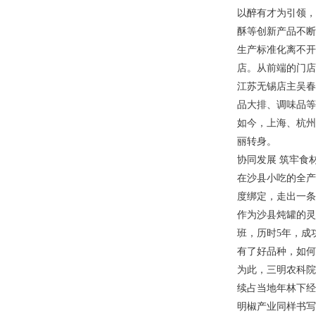
以醉有才为引领，
酥等创新产品不断
生产标准化离不开
店。从前端的门店
江苏无锡店主吴春
品大排、调味品等
如今，上海、杭州
丽转身。
协同发展 筑牢食
在沙县小吃的全产
度绑定，走出一条
作为沙县炖罐的灵
班，历时5年，成
有了好品种，如何
为此，三明农科院
续占当地年林下经
明椒产业同样书写