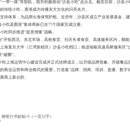
“一带一路”等契机，我市积极推动“沙县小吃”走出去。截至目前，沙县小
的传统小吃，逐渐成为传播东方文化的闪亮名片。
支持体系，为品牌出海保驾护航。近些年，沙县区成立产业发展基金，建
县小吃及图形”集体商标已在77个国家完成注册。
小吃同步推进“提质增量”战略。
划”开拓西北、东北市场，高校食堂、社区长者食堂、高速服务区内，都
上海复旦大学（江湾新校区）沙县小吃档口；推进福银高速高桥服务区“沙
“破圈”。
沙县小吃上海运营中心建设完成并正式挂牌成立，以升级品牌形象、升级餐
的商业运营和商业模式的重塑，打造集“品牌、招商、培训、直播、数字
展再上新台阶。
钢笔行书妙贴-9（一页32字）
了