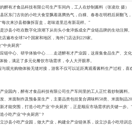
的醉有才食品科技有限公司生产车间内，工人在炒制酱料（张凌欣 摄）
县区东门古街的小吃大食堂飘着蒸腾热气，白粿、春卷在明档后厨翻飞，
“每次来沙县都像拆盲盒，老味道里总有新花样。”
是沙县小吃在数字化浪潮下从街头小食淬炼成全产业链品牌的生动注脚。截
吃店遍布全球74个国家和地区，海外门店达到229家。
“中央厨房”
应链中心、研学体验中心……走进醉有才产业园，这座集食品生产、文化
”体验，满足了多元化餐饮市场需求，令人大开眼界。
程与观光购物体验无缝对接，游客不仅可以近距离观看酱料生产过程，喜
产业园内，醉有才食品科技有限公司生产车间里的工人正忙着炒制酱料。
发、米面制作及预备菜生产，主要品类包括复合调味料58类、米面制品20
新才能突围，打造小吃产业‘中央厨房’，正是顺应市场需求的关键一步。
造小吃产业“中央厨房”？
立沙县小吃产业园，做大产业，构建全产业链体系，设立沙县小吃培训总