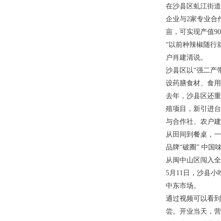
在沙县区虬江街道
企业与2家专业合
亩，可实现产值9
“以前种辣椒随行
户肖建清说。
沙县区以“强二产
设药膳食材、食用
去年，沙县区还重
殖项目，新引进台
与合作社、农户建
从田间到餐桌，一
品牌“破圈” 中国
从闽中山区闯入全
5月11日，沙县
中东市场。
通过视频可以看到
尝。开业当天，营