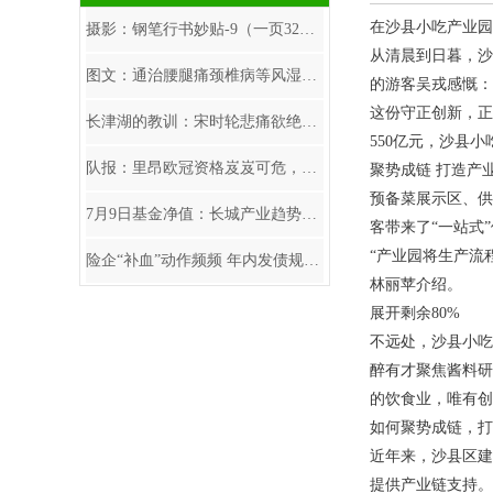
在沙县小吃产业园
摄影：钢笔行书妙贴-9（一页32字）
从清晨到日暮，沙
图文：通治腰腿痛颈椎病等风湿骨病神方
的游客吴戎感慨：
这份守正创新，正
长津湖的教训：宋时轮悲痛欲绝，张仁初做检查，吴大林差点被枪毙
550亿元，沙县小
队报：里昂欧冠资格岌岌可危，内部管理混乱+财政已接近崩盘
聚势成链 打造产业
预备菜展示区、供
7月9日基金净值：长城产业趋势混合A最新净值0.6989
客带来了“一站式
“产业园将生产流
险企“补血”动作频频 年内发债规模超450亿元
林丽苹介绍。
展开剩余80%
不远处，沙县小吃
醉有才聚焦酱料研
的饮食业，唯有创
如何聚势成链，打
近年来，沙县区建
提供产业链支持。