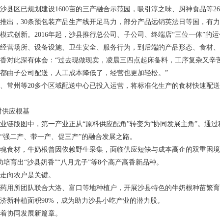
沙县区已规划建设1600亩的三产融合示范园，吸引淳之味、厨神食品等26
推出，30条预包装产品生产线开足马力，部分产品远销英法日等国，有
模式创新。2016年起，沙县推行总公司、子公司、终端店“三位一体”
经营场所、设备设施、卫生安全、服务行为，到后端的产品形态、食材、
香对此深有体会：“过去现做现卖，凌晨三四点起床备料，工序复杂又辛
都由子公司配送，人工成本降低了，经营也更加轻松。”
、常州等20多个区域配送中心已投入运营，将标准化生产的食材快速配送
材供应根基
业链版图中，第一产业正从“原料供应配角”转变为“协同发展主角”。通
“强二产、带一产、促三产”的融合发展之路。
魂食材，牛奶根曾因依赖野生采集，面临供应短缺与成本高企的双重困境。
功培育出“沙县奶香”“八月尤子”等8个高产高香新品种。
走向农户是关键。
药用所团队联合大洛、富口等地种植户，开展沙县特色的牛奶根种苗繁育、标
济新种植面积90%，成为助力沙县小吃产业的潜力股。
着协同发展新篇章。