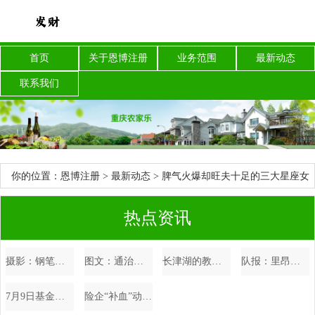
首页
关于恩博注册
业务范围
最新动态
联系我们
你的位置：
恩博注册
>
最新动态
> 脾气火爆却旺夫十足的三大星座女
热点资讯
摄影：钢笔行书妙贴-9（一页32字）
图文：通治腰腿痛颈椎病等风湿骨病神方
长津湖的教训：宋时轮悲痛欲绝，张仁初做检查，吴大林差点被枪毙
队报：里昂欧冠资格岌岌可危，内部管理混乱+财政已接近崩盘
7月9日基金净值：长城产业趋势混合A最新净值0.6989
险企“补血”动作频频 年内发债规模超450亿元