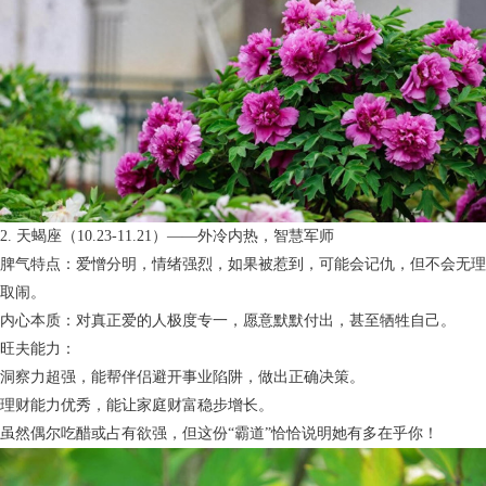
2. 天蝎座（10.23-11.21）——外冷内热，智慧军师
脾气特点：爱憎分明，情绪强烈，如果被惹到，可能会记仇，但不会无理
取闹。
内心本质：对真正爱的人极度专一，愿意默默付出，甚至牺牲自己。
旺夫能力：
洞察力超强，能帮伴侣避开事业陷阱，做出正确决策。
理财能力优秀，能让家庭财富稳步增长。
虽然偶尔吃醋或占有欲强，但这份“霸道”恰恰说明她有多在乎你！