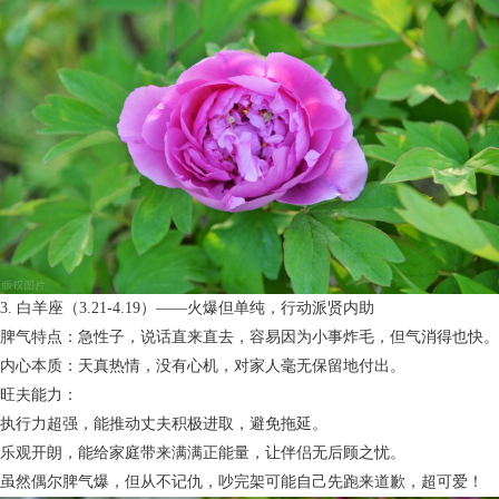
3. 白羊座（3.21-4.19）——火爆但单纯，行动派贤内助
脾气特点：急性子，说话直来直去，容易因为小事炸毛，但气消得也快。
内心本质：天真热情，没有心机，对家人毫无保留地付出。
旺夫能力：
执行力超强，能推动丈夫积极进取，避免拖延。
乐观开朗，能给家庭带来满满正能量，让伴侣无后顾之忧。
虽然偶尔脾气爆，但从不记仇，吵完架可能自己先跑来道歉，超可爱！