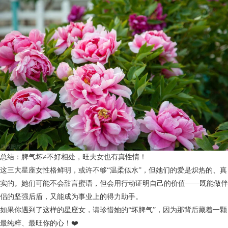
总结：脾气坏≠不好相处，旺夫女也有真性情！
这三大星座女性格鲜明，或许不够“温柔似水”，但她们的爱是炽热的、真
实的。她们可能不会甜言蜜语，但会用行动证明自己的价值——既能做伴
侣的坚强后盾，又能成为事业上的得力助手。
如果你遇到了这样的星座女，请珍惜她的“坏脾气”，因为那背后藏着一颗
最纯粹、最旺你的心！❤️